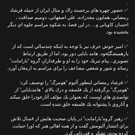
.
✅ حضور چهره هاي برجسته راك و متال ايران از جمله فرشاد
رمضاني، همايون مجدزاده، علي اصفهاني، دوميم صداقت ،
احسان كاوياني و… در اين فضا، به شكوه مراسم جلوه اي ديگر
بخشيده بود.
.
✅ امير خوش حرف نيز با توجه به اينكه چندسالي است كه از
يارهميشگيًخود، هامد بابايي دور بود، اما از طريق ارتباط
تصويري ، پيام تبريك خود را به او و طرفدارانِ گروه “بارامانت”
رساند و شور و شعفي مضاعف را براي مراسم به ارمغان آورد.
.
✅ فرشاد رمضاني اينطور آلبوم “هومرگ” را توصيف كرد:
“هومرگ” برگرفته از يك فلسفه و درك بالاي ” هامدبابايي” از
توانمندي هاي اوست كه بعنوان يك مؤلف آثارخودرا خلق ميكند
و آثاروي با پشتوانه يك فلسفه خلق شده است.
.
✅ رهبر گروه”بارامانت” در پايان صحبت هايش از ٨سال تلاش
براي انتشار آلبومش گفت و از همه اهالي هنر كه اورا حمايت
كرده بودند، تشكر و قدرداني كرد.