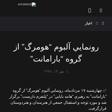
اخبار
رونمايي آلبوم “هومرگ” از
گروه “بارامانت”
مهر ۱۳, ۱۳۹۸
✅ چهارشنبه ١٧ مردادماه، رونمايي آلبوم “هومرگ” از گروه
“بارامانت” به رهبري “هامد بابايي” در “پلتفرم داربست” برگزار
شد و مورد توجه و استقبال جمعي از هنرمندان و هنردوستان
قرارگرفت.