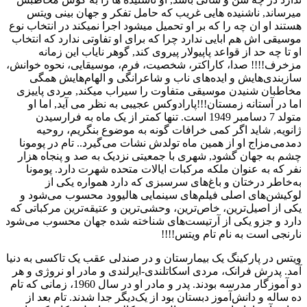
میرساند, ناشنیده هایی غریب که حامل تفکر و جهان بینی ویتس
هستند او ان چه را که بر او تحمیل میشود اجرا نمیکند در انتخاب نوع
موسیقی اش هم ابایی ندارد چرا که برای او تفاوتی ندارد که انتخاب
او تا چه حد از قواعد پاپیولار پیروی کند, گوهر نایاب این زمانه
مزخرف!!!! صدا، کاراکتر، شخصیت، فرم، موسیقایی، نحوه خوانش،
سازبندی‌هایش و ایده‌های ناب و شاعرانگی و الهام‌هایش همگی
مخاطبان شنیدن موسیقی متفاوت را سیراب میکند, مردی پاییزی
اما در آستانه زمستان!!!پارادوکس عجیبی به نظر می آید, اما او
متولد 7 دسامبر 1949 است. تنها کمتر از یک ماه به فرارسیدن
ژانویه, شاید اگر کمی خرافات گونه به موضوع بنگریم، روحیه
دمدمی‌مزاج او از همین ماه تولدش نشات می‌گیرد.. تام در پومونا
چشم به جهان گشود, شهری با جمعیتی نزدیک به صد و پنجاه هزار
نفر که به عنوان ملکه مرکبات ایالات متحده شهرت دارد. پومونا
به‌خاطر درختان و باغ‌های سرسبزی که دارد همواره یکی از
لوکیشن‌های اصلی فیلم‌های سینمایی هالیوود محسوب می‌شود و
یکی از اصیل‌ترین، خاص‌ترین، وحشی‌ترین و عتیقه‌ترین مرکباتی که
دارد و جزو یکی از آرتیست‌های شناخته شده جهان محسوب می‌شود
نارنجی‌ است به نام تام ویتس!!!!
ویتس در پارکینگ یک بیمارستان و در صندلی عقب یک تاکسی به دنیا
آمد. پدرش فرانک، مردی اسکاتلندی-ایرلندی و مادر او نروژی و هر
دو آموزگار مدرسه بودند. پدر و مادر او در سال 1960، زمانی که تام
ده ساله و دانش‌آموز دبستان بود از یک‌دیگر جدا شدند. تام بعد از