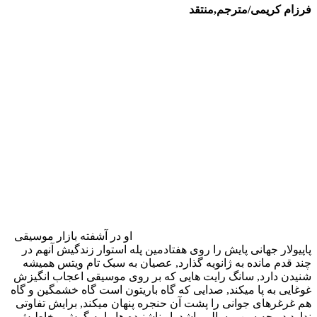
فرزام کریمی/مترجم
,
منتقد
او در آشفته بازار موسیقی
پاپیولار جهانی پایش را روی هفتادمین پله استوار زندگیش آنهم در
چند قدم مانده به ژانویه گذارد, عصیان به سبک تام ویتس همیشه
شنیدن دارد, سانگ رایت هایی که بر روی موسیقی اعجاب انگیزش
غوغایی به پا میکند, صدایی که گاه باریتون است گاه خشمگین و گاه
هم غرغرهای جوانی را پشت آن حنجره پنهان میکند, برایش تفاوتی
ندارد در چه سن و سالی باشد, او ناشنیده ها را به گوش مخاطبش