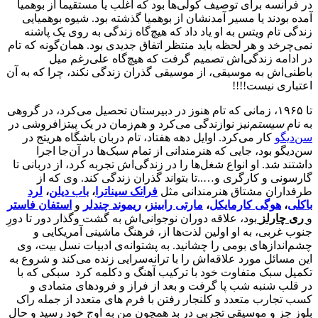
در فرانسه برای توصیف کولی‌ها بود که اغلب یا مستقیماً از بوهمیا
آمده بودند یا مسیر آمدنشان از بوهمیا گذشته بود. شیوه بوهمیایی
زندگی تام ویتس به او یاد داد که هیچ‌گاه زندگی به روی یک پاشنه
نمی‌چرخد و هر لحظه باید منتظر اتفاق جدیدی بود. همان‌گونه که تام
در ادامه زندگی‌اش تصمیم گرفت که هیچ‌گاه علی‌رغم میل
باطنی‌اش به موسیقی، از موسیقی گذران زندگی نکند، چرا که به آن
اعتباری نیست!!!!
تا ۱۹۶۵، زمانی که تام هنوز در دبیرستان تحصیل می‌کرد، در گروهی
به نام
سیستم
‌نیز نوازندگی می‌کرد و هم‌زمان در یک پیتزافروشی در
سن‌دیگو
کار می‌کرد. اوایل دهه هفتاد، تام دربان باشگاه هریتج در
سن‌دیگو بود، جایی که هنرمندانی از تمام سبک‌ها در آن‌جا اجرا
داشتند شد. او انواع شغل‌ها را در زندگی‌اش تجربه کرد، از دربانی تا
گارسونی و کارگری و…..تا بتواند گذران زندگی کند. وی که از
طرفداران مشتاق هنرمندانی مثل
فرانک سیناترا
،
باب دیلن
،
لرد
باکلی
،
هوگی کارمایکل
،
مارتی رابینز
،
ریموند چندلر
و
استفان فاستر
و
ری چارلز
بود، علاقه دوران نوجوانی‌اش به گشت وگذار دور تا دورِ
جنوب غربی، به او اولین لذت‌ها از، فرهنگ ماشینی آمریکایی و
چشم‌اندازهای بومی را چشانید. به پشتوانه‌ی ادبیات نسل بیت، وی
این مسائل مورد علاقه‌اش را با ترانه‌سرایی زنده می‌کند و شروع به
تکمیل سبک متفاوت خود با ترکیب آهنگ و دکلمه کرد سبکی که با
در قلب شنبه شب پا گرفت و بعد از فراز و فرودهای متمادی و
کسب تجارب متعدد و کلنجار رفتن با فرم های متعدد از جمله راک
بلوز جز و موسیقی تجربی در بد همچون من به اوج خود رسید و حال