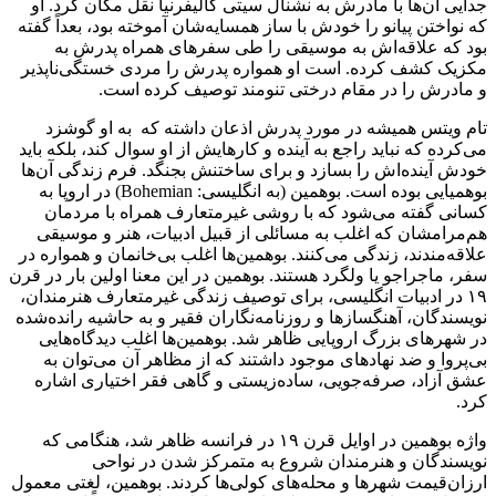
جدایی آن‌ها با مادرش به نشنال سیتی کالیفرنیا نقل مکان کرد. او
که نواختن پیانو را خودش با ساز همسایه‌شان آموخته بود، بعداً گفته
بود که علاقه‌اش به موسیقی را طی سفرهای همراه پدرش به
مکزیک کشف کرده. است او همواره پدرش را مردی خستگی‌ناپذیر
و مادرش را در مقام درختی تنومند توصیف کرده است.
تام ویتس همیشه در مورد پدرش اذعان داشته که به او گوشزد
می‌کرده که نباید راجع به آینده و کارهایش از او سوال کند، بلکه باید
خودش آینده‌اش را بسازد و برای ساختنش بجنگد. فرم زندگی آن‌ها
بوهمیایی بوده است. بوهمین (به انگلیسی: Bohemian) در اروپا به
کسانی گفته می‌شود که با روشی غیرمتعارف همراه با مردمان
هم‌مرامشان که اغلب به مسائلی از قبیل ادبیات، هنر و موسیقی
علاقه‌مندند، زندگی می‌کنند. بوهمین‌ها اغلب بی‌خانمان و همواره در
سفر، ماجراجو یا ولگرد هستند. بوهمین در این معنا اولین بار در قرن
۱۹ در ادبیات انگلیسی، برای توصیف زندگی غیرمتعارف هنرمندان،
نویسندگان، آهنگسازها و روزنامه‌نگاران فقیر و به حاشیه رانده‌شده
در شهرهای بزرگ اروپایی ظاهر شد. بوهمین‌ها اغلب دیدگاه‌هایی
بی‌پروا و ضد نهادهای موجود داشتند که از مظاهر آن می‌توان به
عشق آزاد، صرفه‌جویی، ساده‌زیستی و گاهی فقر اختیاری اشاره
کرد.
واژه بوهمین در اوایل قرن ۱۹ در فرانسه ظاهر شد، هنگامی که
نویسندگان و هنرمندان شروع به متمرکز شدن در نواحی
ارزان‌قیمت شهرها و محله‌های کولی‌ها کردند. بوهمین، لغتی معمول