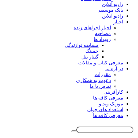
رادیو آنلاین
بانک موسیقی
رادیو آنلاین
اخبار
اخبار اجراهای زنده
مصاحبه
رویداد ها
مسابقه نوازندگی
جمینگ
گیتار بتل
معرفی کتاب و مقالات
درباره ما
مقررات
دعوت به همکاری
تماس با ما
کارآفرینی
معرفی کافه ها
موزیک ویدیو
استعداد های جوان
معرفی کافه ها