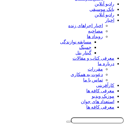
رادیو آنلاین
بانک موسیقی
رادیو آنلاین
اخبار
اخبار اجراهای زنده
مصاحبه
رویداد ها
مسابقه نوازندگی
جمینگ
گیتار بتل
معرفی کتاب و مقالات
درباره ما
مقررات
دعوت به همکاری
تماس با ما
کارآفرینی
معرفی کافه ها
موزیک ویدیو
استعداد های جوان
معرفی کافه ها