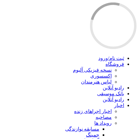
ثبت نام/ورود
فروشگاه
نسخه فیزیکی آلبوم
اکسسوری
لباس هنرمندان
رادیو آنلاین
بانک موسیقی
رادیو آنلاین
اخبار
اخبار اجراهای زنده
مصاحبه
رویداد ها
مسابقه نوازندگی
جمینگ