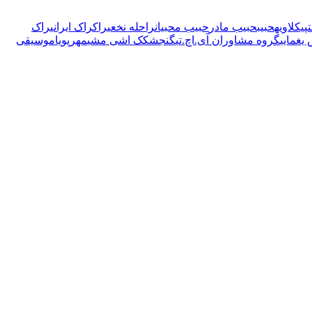
ت
پیکلاویه
حبیب
حبیب مادر
حبیب محبیان
راحله نخعی
راک
راک ایرانی
راک
یغمایی
گروه مشاوران آی.اچ.تی
گنجشکک اشی مشی
مهرپویا
موسیقی