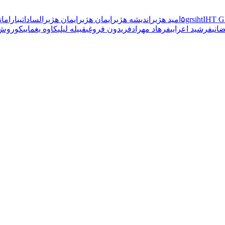
IHT 
iht
۵grs
امید هژبر
اندیشه هژبر
ایمان هژبر
ایمان هژبرالساداتی
بارامان
انی
فرشید اعرابی
فرهاد مهراد
فریدون فروغی
قبیله لیلی
کاوه یغمایی
کوروش 