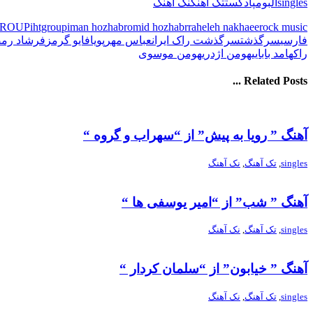
singles
آلبوم
پادکست
تک آهنگ
نک آهنگ
GROUP
ihtgroup
iman hozhabr
omid hozhabr
raheleh nakhaee
rock music
فارسی
سرگذشت
سرگذشت راک ایران
عباس مهرپویا
فایو گرمز
فرشاد رمض
راک
هامد بابایی
هومن اژدری
هومن موسوی
Related Posts ...
آهنگ ” رویا به پیش” از “سهراب و گروه “
singles
,
تک آهنگ
,
نک آهنگ
آهنگ ” شب” از “امیر یوسفی ها “
singles
,
تک آهنگ
,
نک آهنگ
آهنگ ” خیابون” از “سلمان کردار “
singles
,
تک آهنگ
,
نک آهنگ