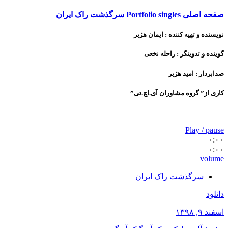
صفحه اصلی
singles
Portfolio
سرگذشت راک ایران
نویسنده و تهیه کننده : ایمان هژبر
گوینده و تدوینگر : راحله نخعی
صدابردار : امید هژبر
کاری از” گروه مشاوران آی.اچ.تی”
Play / pause
۰:۰۰
۰:۰۰
volume
سرگذشت راک ایران
دانلود
اسفند ۹, ۱۳۹۸