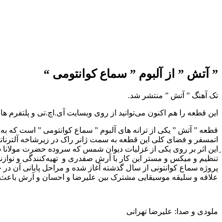
” آتش ” از آلبوم ” سماع کوانتومی “
تک آهنگ ” آتش ” منتشر شد.
این قطعه را هم اکنون ‌می‌توانید از روی وبسایت آی.اچ.تی و پلتفرم ه
قطعه ” آتش ” یکی از ترانه های آلبوم ” سماع کوانتومی ” است که به 
اتمسفر و فضای کلی این قطعه به سمت ژانر راک در زیرشاخه آلترناتیو
ِاین اثر بر روی یکی از غزلیات دیوان شمس که سروده حضرت مولانا 
تنظیم و میکس و مستر این کار با آرش صفدری و تهیه‌کنندگی و نوازند
پروژه سماع کوانتونی از سال گذشته آغاز شده و مراحل پایانی آن در 
علاقه و سلیقه موسیقایی مشترک بین علیرضا و احسان و آرش باعث ش
ملودی و صدا: علیرضا تهرانی