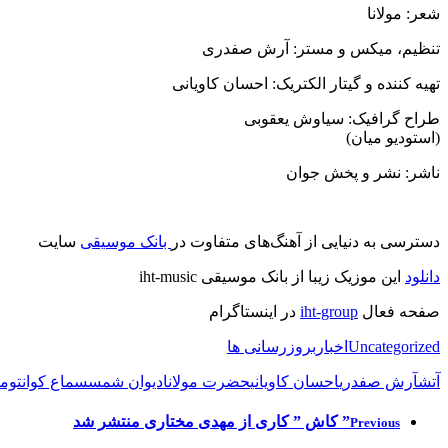
شعر: مولانا
تنظیم، میکس و مستر: آرش صفدری
تهیه کننده و گیتار الکتریک: احسان کاویانی
طراح گرافیک: سیاوش یعقوبی
(استودیو میان)
ناشر: نشر و پخش جوان
دسترسی به دنیایی از آهنگ‌های متفاوت در
بانک موسیقی
سایت
دانلود
این موزیک زیبا از بانک موسیقی iht-music
صفحه فعال
iht-group
در اینستاگرام
Uncategorized
اخبار
بروزرسانی ها
آتش
آرش صفدری
احسان کاویانی
حضرت مولانا
دیوان شمس
سماع کوانتومی
” کاش ” کاری از مهدی مختاری منتشر شد
Previous