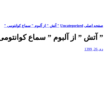
صفحه اصلی
Uncategorized
" آتش " از آلبوم " سماع کوانتومی "
” آتش ” از آلبوم ” سماع کوانتومی
دی 26, 1399