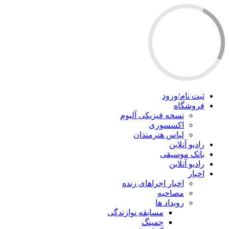
ثبت نام/ورود
فروشگاه
نسخه فیزیکی آلبوم
اکسسوری
لباس هنرمندان
رادیو آنلاین
بانک موسیقی
رادیو آنلاین
اخبار
اخبار اجراهای زنده
مصاحبه
رویداد ها
مسابقه نوازندگی
جمینگ