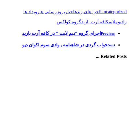
Uncategorized
اجرا های زنده
اخبار
بروزرسانی ها
رویداد ها
رادیوملایم
کافه آرت باربد
گروه کواکس
اجرای گروه “دیم لایت ” در کافه آرت باربد
Previous
خواب گردی در شاهنامه , وادی سوم اکوان دیو
Next
Related Posts ...