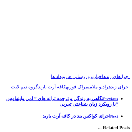
اجرا های زنده
اخبار
بروزرسانی ها
رویداد ها
اجرای زنده
رادیو ملامیم
راک فورته
کافه آرت باربد
گروه دیم لایت
نگاهی به زندگی و ترجمه ترانه های ” امی واینهاوس
Previous
“با رویکرد زبان شناختی تجربی
اجرای کواکس بند در کافه آرت باربد
Next
Related Posts ...