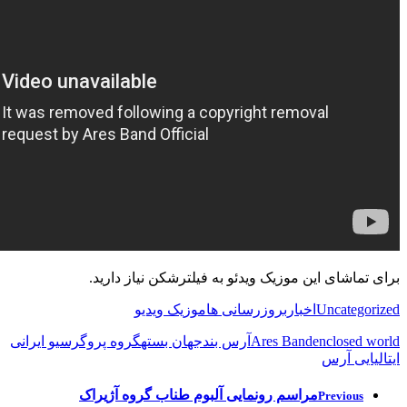
برای تماشای این موزیک ویدئو به فیلترشکن نیاز دارید.
Uncategorized
اخبار
بروزرسانی ها
موزیک ویدیو
enclosed world
Ares Band
آرس بند
جهان بسته
گروه پروگرسیو ایرانی
ایتالیایی آرس
مراسم رونمایی آلبوم طناب گروه آژیراک
Previous