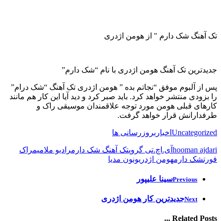
تک آهنگ شک دارم " از هومن اژدری
جدیدترین تک آهنگ هومن اژدری با نام “شک دارم”
پس از آلبوم موفق “نجاتم بده ” هومن اژدری تک آهنگ “شک درام”
را بزودی منتشر خواهد کرد. باید صبر کرد و دید آیا این کار هم مانند
کارهای قبلی هومن مورد توجه علاقمندان موسیقی راک و
طرفدارانش قرار خواهد گرفت.
Uncategorized
اخبار
بروزرسانی ها
hooman ajdari
آی.اچ.تی گروپ
تک آهنگ شک دارم
رادیو ملامیم
راک
فورت
شک دارم
هومن اژدری
ونون مدیا
سینا علیپور
Previous
جدیدترین کار هومن اژدری
Next
Related Posts ...