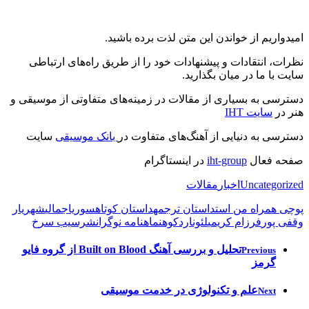
امیدواریم از خواندن این متن لذت برده باشید.
نظرات، انتقادات و پیشنهادات خود را از طریق راه‌های ارتباطی
سایت با ما در میان بگذارید.
دسترسی به بسیاری از مقالات در زمینه‌های متفاوتی از موسیقی و
هنر در
سایت
IHT
دسترسی به دنیایی از آهنگ‌های متفاوت در
بانک موسیقی
سایت
صفحه فعال
iht-group
در اینستاگرام
Uncategorized
اخبار
مقالات
پوچی همراه من است
داستان ترجمه
داستان کوتاه
سوریاجمالی
شهریار
وقفی پور
فرزام کریمی
لئوناردکوهن
ماهنامه نوگرا
نشرسیب سرخ
تحلیل و بررسی آهنگ Built on Blood از گروه فایو
Previous
گرمز
علم و تکنولوژی در خدمت موسیقی
Next