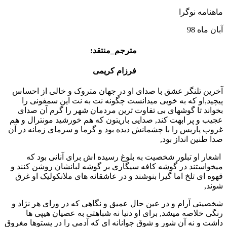
ماهنامه نوگرا
آبان ماه 98
مترجم_منتقد:
فرزام کریمی ‫
آخرین تلنگر عشق با صدای او در جهان متروک و خالی از احساس
پیچید‪,‬او که به خوبی میدانست چگونه نت به نت این سمفونی را
بخواند تا گوشهای بی تفاوت ترین مردمان شهر را گرم آن صدای
عجیب و پر ابهت کند‪,‬ صدایی باریتون که هم خورشید مونترال و هم
غروب پاریس را با چشمانش دیده بود و گرما و سرمای زمانه در آن
صدا طنین انداز بود‪,
‬ اشعار او تبلور شخصیت به بلوغ رسیده اش برای آنانی بود که
میخواستند در گوشه کافه سیگاری بر گوشه لبانشان روشن کنند و
قهوه ای تلخ اما گیرا بنوشند و در عاشقانه های ملانکولیک او غرق
شوند‪,‬
شخصیتی آرام و در عین حال عمیق و نگاهی که در ورای هر نژاد و
رنگی خلاصه میشد‪,‬ برای او دنیا نه شباهتی به عصیان هیپی ها
داشت و نه آن شور و شوق جوانانه ای که آدمی را در پستوها مغروق