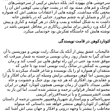
سرخوشی های بیهوده کند‪,‬ بلکه دنیایش ترکیبی از سرخوشی‌های
کوچک و غم های ممتد بود که در پشت جهان بینی کوهنی اش آن را
مخفی نگاه میداشت‪,‬ گوشه هایی از اعتقادات مذهبی اش که همواره
در آثار و شمایل او به چشم میخورد‪,‬ خدایی که در باطنش خانه
داشت نه به شکل اسلحه و بمب و تانک در هر گوشه و کناری و پیش
از آنکه ورد زبانش برای نمایش ریاکاری در مخافل عمومی باشد در
نوشته هایش که خاستگاه تفکرش بود خودنمایی میکرد‪.
لئوناردکوهن در قامت نویسندگی
عالیجناب عشق پیش از آنکه یک سانگ رایت نویس و موزیسین با آن
صدای گیرا به شمار رود‪,‬ رمان نویسی برجسته به شمار میرفت که
موفق شده بود حتی در این راه توفیق هایی نیز کسب کند و رمان
نویسی به کمکش در سانگ رایت نویسی آمده بود تا جایی که
منتقدان او همواره او را یک نویسنده و شاعر قلمداد میکردند تا یک
موزیسین‪,‬ اما کوهن موسیقی برایش وسیله ای برای بیان افکار و آرا
و عقایدش بود‪,‬ افکاری که هر چه بود‪,‬ بوی جنگ و خشونت و جاه
طلبی نمیداد‪,‬ تاکنون از رمان نویسی همچون لئونارد کوهن در ایران
مجموعه اشعار فراوانی ترجمه و منتشر شده است‪,‬ اما این بار به
همت #نشرسیبسرخ و با ترجمه#فرزام_کریمی‪
سوریاجمالی و ویراستاری شهریاروقفیپور نخستین ترجمه از داستان
کوتاهی از لئوناردکوهن منتشر خواهد شد‪, ‬داستانی که میتواند
مخاطب را بیشتر با وجهه درونی و افکار و جهان بینی اش آشنا کند.‬