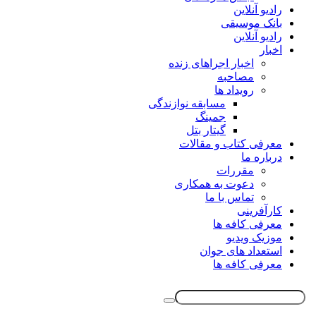
رادیو آنلاین
بانک موسیقی
رادیو آنلاین
اخبار
اخبار اجراهای زنده
مصاحبه
رویداد ها
مسابقه نوازندگی
جمینگ
گیتار بتل
معرفی کتاب و مقالات
درباره ما
مقررات
دعوت به همکاری
تماس با ما
کارآفرینی
معرفی کافه ها
موزیک ویدیو
استعداد های جوان
معرفی کافه ها