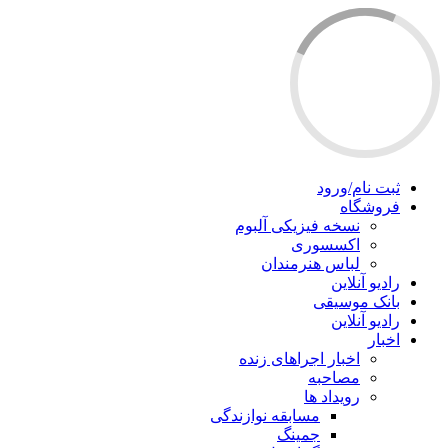
ثبت نام/ورود
فروشگاه
نسخه فیزیکی آلبوم
اکسسوری
لباس هنرمندان
رادیو آنلاین
بانک موسیقی
رادیو آنلاین
اخبار
اخبار اجراهای زنده
مصاحبه
رویداد ها
مسابقه نوازندگی
جمینگ