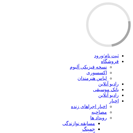
ثبت نام/ورود
فروشگاه
نسخه فیزیکی آلبوم
اکسسوری
لباس هنرمندان
رادیو آنلاین
بانک موسیقی
رادیو آنلاین
اخبار
اخبار اجراهای زنده
مصاحبه
رویداد ها
مسابقه نوازندگی
جمینگ