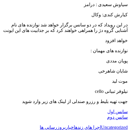
سیاوش سعیدی : درامز
کیارش کندی: وکال
در این رویداد که در دو سانس برگزار خواهد شد نوازنده های نام
آشنایی گروه دژ را همراهی خواهند کرد که بر جذابیت های این ایونت
خواهد افزود
نوازنده های مهمان :
پویان مددی
شایان شاهرخی
موت لید
نیلوفر تبیانی cello
جهت تهیه بلیط و رزرو صندلی از لینک های زیر وارد شوید
سانس اول
سانس دوم
Uncategorized
اجرا های زنده
اخبار
بروزرسانی ها