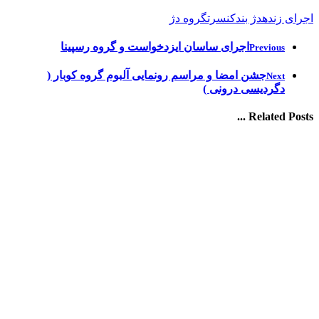
اجرای زنده
دژ بند
کنسرت
گروه دژ
اجرای ساسان ایزدخواست و گروه رسپینا
Previous
جشن امضا و مراسم رونمایی آلبوم گروه کوبار (
Next
دگردیسی درونی )
Related Posts ...