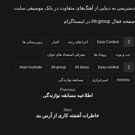
دسترسی به دنیایی از آهنگ‌های متفاوت در
بانک موسیقی
سایت
صفحه فعال
iht-group
در اینستاگرام
Easy Contest
اجرا های زنده
اخبار
بروزرسانی ها
تب و نوت
رویداد ها
معرفی استعداد های جوان
iman hozhabr
iht-group
iht dress
Easy contest
misirlou
امیرخرازی
مسابقه نوازندگی
Previous
اطلاعیه مسابقه نوازندگی
Next
خاطرات آشفته کاری از آرس بند