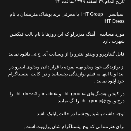
تاریخ اتمام ۲۹ اسفند ۱۳۹۹ساعت ۲۴
اسپانسر : iHT Group با معرفی برند پوشاک هنرمندان با نام
iHT Dress
مورد مسابقه : آهنگ میزیرلو که این روزها با نام پالپ فیکشن
شهرت دارد
فایل گیتارپرو و ویدئو اینترو را از وبسایت آی.اچ.تی دانلود نمایید
از نوازندگی خود ویدئو تهیه نموده با قرار دادن ویدئوی اینترو در
ابتدا و یا انتها به فیلم نوازندگی بچسبانید و در اکانت اینتستاگرام
خود آپلود نمایید .
در کپشن هشتگ‌های #iht_group و #irradio و #iht_dress را
درج و پیج @iht_group را تگ نمایید
توجه داشته باشید پیج شما در حالت پابلیک باشد
برای هنرمندانی که پیج اینستاگرام شان پرایویت است,