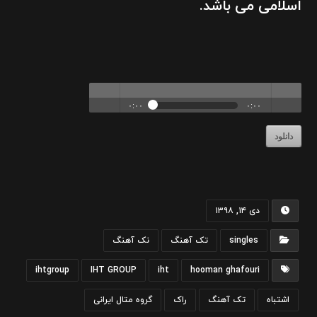
اسلامی می باشد.
۰:۰۰
۰:۰۰
دانلود
volu
Play /
دی ۱۴, ۱۳۹۸
singles
تک آهنگ
نک آهنگ
pause
me
ihtgroup
IHT GROUP
iht
hooman ghafouri
اشتباه
تک آهنگ
راک
گروه متال ایرانی