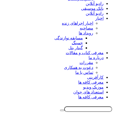
رادیو آنلاین
بانک موسیقی
رادیو آنلاین
اخبار
اخبار اجراهای زنده
مصاحبه
رویداد ها
مسابقه نوازندگی
جمینگ
گیتار بتل
معرفی کتاب و مقالات
درباره ما
مقررات
دعوت به همکاری
تماس با ما
کارآفرینی
معرفی کافه ها
موزیک ویدیو
استعداد های جوان
معرفی کافه ها