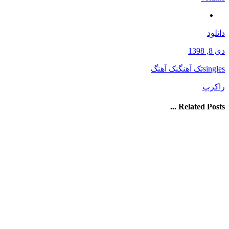
دانلود
دی 8, 1398
singles
تک آهنگ
نک آهنگ
راک
رپ
Related Posts ...