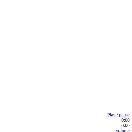
Play / pause
0:00
0:00
volume