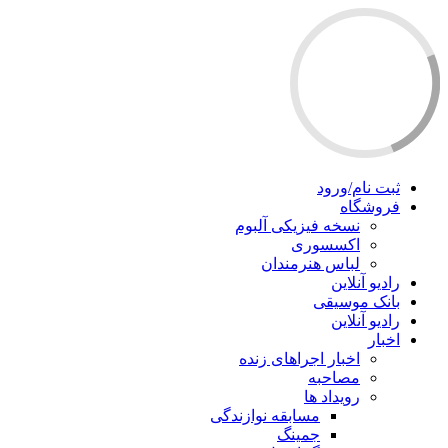
ثبت نام/ورود
فروشگاه
نسخه فیزیکی آلبوم
اکسسوری
لباس هنرمندان
رادیو آنلاین
بانک موسیقی
رادیو آنلاین
اخبار
اخبار اجراهای زنده
مصاحبه
رویداد ها
مسابقه نوازندگی
جمینگ