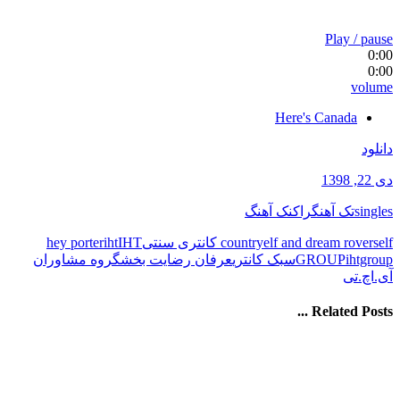
Play / pause
0:00
0:00
volume
Here's Canada
دانلود
دی 22, 1398
singles
تک آهنگ
راک
نک آهنگ
elf کانتری سنتی
elf and dream rovers
country
IHT
iht
hey porter
ihtgroup
GROUP
سبک کانتری
عرفان رضایت بخش
گروه مشاوران
آی.اچ.تی
Related Posts ...