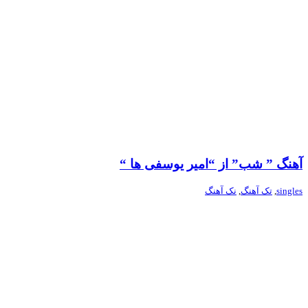
آهنگ ” شب” از “امیر یوسفی ها “
singles
,
تک آهنگ
,
نک آهنگ