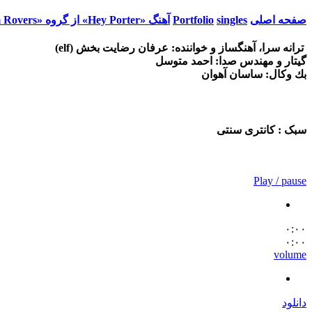
صفحه اصلی
singles
Portfolio
آهنگ «Hey Porter» از گروه «Elf And His Dream Rovers»
ترانه سرا، آهنگساز و خواننده: عرفان رضايت بخش (elf)
گيتار و مهندس صدا: احمد متوسل
بك وكال: ساسان آهوان
سبک : کانتری سنتی
Play / pause
۰:۰۰
۰:۰۰
volume
دانلود