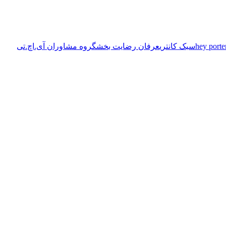
hey porte
سبک کانتری
عرفان رضایت بخش
گروه مشاوران آی.اچ.تی