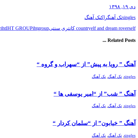
دی ۱۹, ۱۳۹۸
singles
تک آهنگ
راک
نک آهنگ
elf کانتری سنتی
elf and dream rovers
country
ihtgroup
IHT GROUP
iht
r
Related Posts ...
آهنگ ” رویا به پیش” از “سهراب و گروه “
singles
,
تک آهنگ
,
نک آهنگ
آهنگ ” شب” از “امیر یوسفی ها “
singles
,
تک آهنگ
,
نک آهنگ
آهنگ ” خیابون” از “سلمان کردار “
singles
,
تک آهنگ
,
نک آهنگ