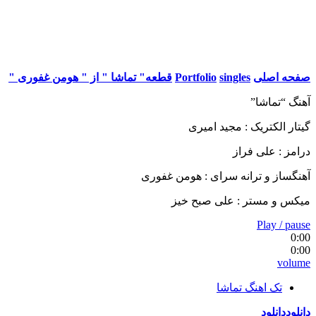
صفحه اصلی
singles
Portfolio
قطعه" تماشا " از " هومن غفوری "
آهنگ “تماشا”
گیتار الکتریک : مجید امیری
درامز : علی فراز
آهنگساز و ترانه سرای : هومن غفوری
میکس و مستر : علی صبح خیز
Play / pause
0:00
0:00
volume
تک اهنگ تماشا
دانلود
دانلود