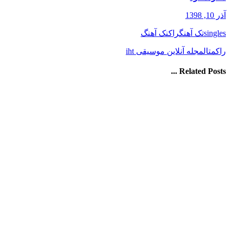
آذر 10, 1398
singles
تک آهنگ
راک
نک آهنگ
راک
متال
مجله آنلاین موسیقی iht
Related Posts ...