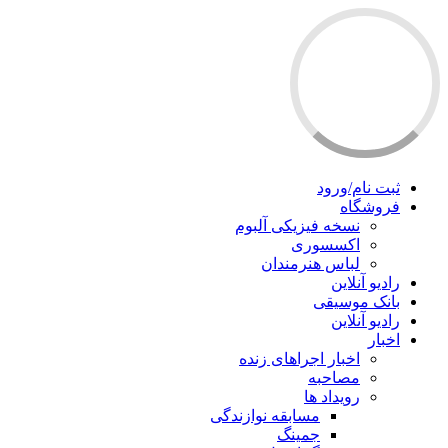
ثبت نام/ورود
فروشگاه
نسخه فیزیکی آلبوم
اکسسوری
لباس هنرمندان
رادیو آنلاین
بانک موسیقی
رادیو آنلاین
اخبار
اخبار اجراهای زنده
مصاحبه
رویداد ها
مسابقه نوازندگی
جمینگ