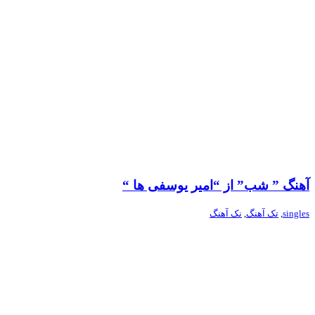
آهنگ ” شب” از “امیر یوسفی ها “
singles
,
تک آهنگ
,
نک آهنگ