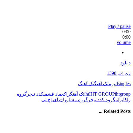
Play / pause
0:00
0:00
volume
دانلود
دی 14, 1398
singles
آلبوم
تک آهنگ
نک آهنگ
ihtgroup
IHT GROUP
iht
تک آهنگ
راک
عماد قشمی
کدد نیچر
گروه
راکایرانی
گروه کدد نیچر
گروه مشاوران آی.اچ.تی
Related Posts ...