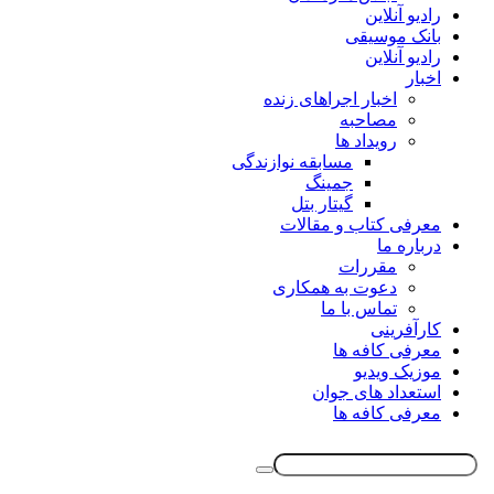
رادیو آنلاین
بانک موسیقی
رادیو آنلاین
اخبار
اخبار اجراهای زنده
مصاحبه
رویداد ها
مسابقه نوازندگی
جمینگ
گیتار بتل
معرفی کتاب و مقالات
درباره ما
مقررات
دعوت به همکاری
تماس با ما
کارآفرینی
معرفی کافه ها
موزیک ویدیو
استعداد های جوان
معرفی کافه ها