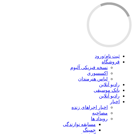
ثبت نام/ورود
فروشگاه
نسخه فیزیکی آلبوم
اکسسوری
لباس هنرمندان
رادیو آنلاین
بانک موسیقی
رادیو آنلاین
اخبار
اخبار اجراهای زنده
مصاحبه
رویداد ها
مسابقه نوازندگی
جمینگ