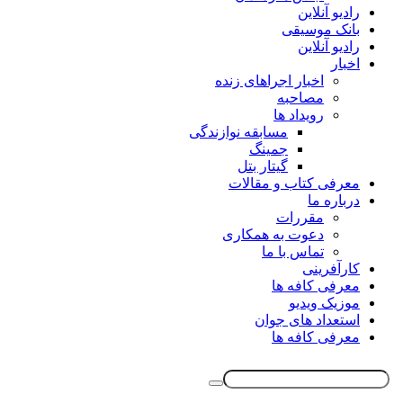
رادیو آنلاین
بانک موسیقی
رادیو آنلاین
اخبار
اخبار اجراهای زنده
مصاحبه
رویداد ها
مسابقه نوازندگی
جمینگ
گیتار بتل
معرفی کتاب و مقالات
درباره ما
مقررات
دعوت به همکاری
تماس با ما
کارآفرینی
معرفی کافه ها
موزیک ویدیو
استعداد های جوان
معرفی کافه ها