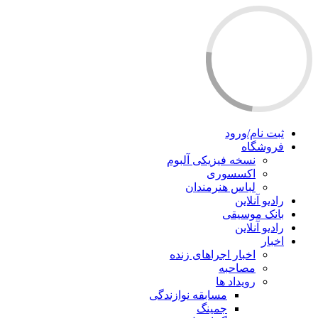
ثبت نام/ورود
فروشگاه
نسخه فیزیکی آلبوم
اکسسوری
لباس هنرمندان
رادیو آنلاین
بانک موسیقی
رادیو آنلاین
اخبار
اخبار اجراهای زنده
مصاحبه
رویداد ها
مسابقه نوازندگی
جمینگ