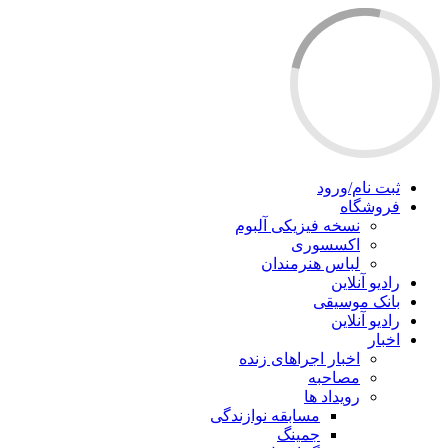
ثبت نام/ورود
فروشگاه
نسخه فیزیکی آلبوم
اکسسوری
لباس هنرمندان
رادیو آنلاین
بانک موسیقی
رادیو آنلاین
اخبار
اخبار اجراهای زنده
مصاحبه
رویداد ها
مسابقه نوازندگی
جمینگ