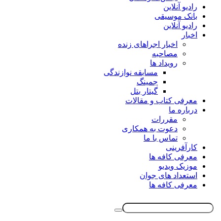
رادیو آنلاین
بانک موسیقی
رادیو آنلاین
اخبار
اخبار اجراهای زنده
مصاحبه
رویداد ها
مسابقه نوازندگی
جمینگ
گیتار بتل
معرفی کتاب و مقالات
درباره ما
مقررات
دعوت به همکاری
تماس با ما
کارآفرینی
معرفی کافه ها
موزیک ویدیو
استعداد های جوان
معرفی کافه ها