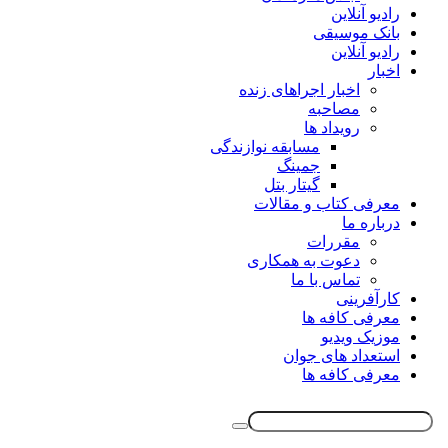
رادیو آنلاین
بانک موسیقی
رادیو آنلاین
اخبار
اخبار اجراهای زنده
مصاحبه
رویداد ها
مسابقه نوازندگی
جمینگ
گیتار بتل
معرفی کتاب و مقالات
درباره ما
مقررات
دعوت به همکاری
تماس با ما
کارآفرینی
معرفی کافه ها
موزیک ویدیو
استعداد های جوان
معرفی کافه ها