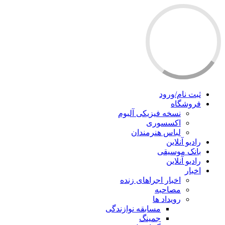
ثبت نام/ورود
فروشگاه
نسخه فیزیکی آلبوم
اکسسوری
لباس هنرمندان
رادیو آنلاین
بانک موسیقی
رادیو آنلاین
اخبار
اخبار اجراهای زنده
مصاحبه
رویداد ها
مسابقه نوازندگی
جمینگ