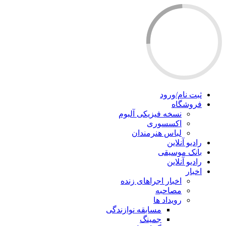
ثبت نام/ورود
فروشگاه
نسخه فیزیکی آلبوم
اکسسوری
لباس هنرمندان
رادیو آنلاین
بانک موسیقی
رادیو آنلاین
اخبار
اخبار اجراهای زنده
مصاحبه
رویداد ها
مسابقه نوازندگی
جمینگ