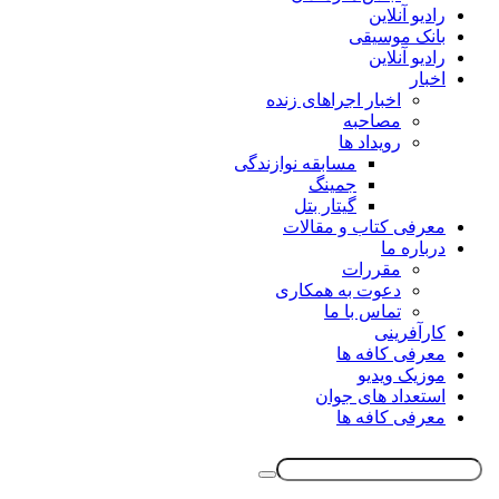
رادیو آنلاین
بانک موسیقی
رادیو آنلاین
اخبار
اخبار اجراهای زنده
مصاحبه
رویداد ها
مسابقه نوازندگی
جمینگ
گیتار بتل
معرفی کتاب و مقالات
درباره ما
مقررات
دعوت به همکاری
تماس با ما
کارآفرینی
معرفی کافه ها
موزیک ویدیو
استعداد های جوان
معرفی کافه ها