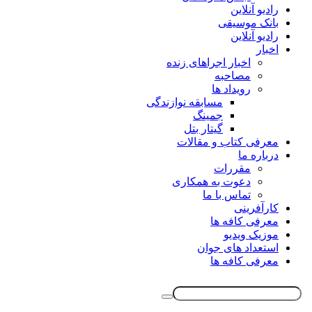
رادیو آنلاین
بانک موسیقی
رادیو آنلاین
اخبار
اخبار اجراهای زنده
مصاحبه
رویداد ها
مسابقه نوازندگی
جمینگ
گیتار بتل
معرفی کتاب و مقالات
درباره ما
مقررات
دعوت به همکاری
تماس با ما
کارآفرینی
معرفی کافه ها
موزیک ویدیو
استعداد های جوان
معرفی کافه ها