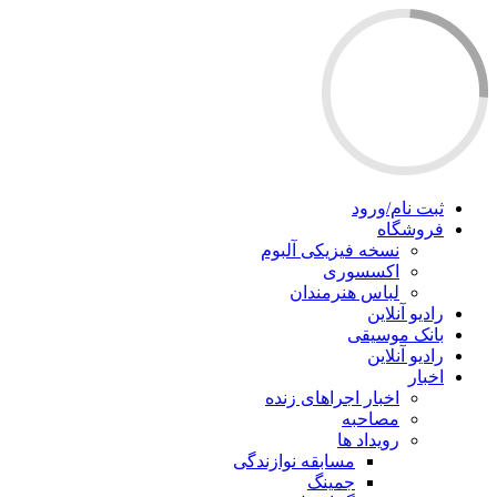
ثبت نام/ورود
فروشگاه
نسخه فیزیکی آلبوم
اکسسوری
لباس هنرمندان
رادیو آنلاین
بانک موسیقی
رادیو آنلاین
اخبار
اخبار اجراهای زنده
مصاحبه
رویداد ها
مسابقه نوازندگی
جمینگ