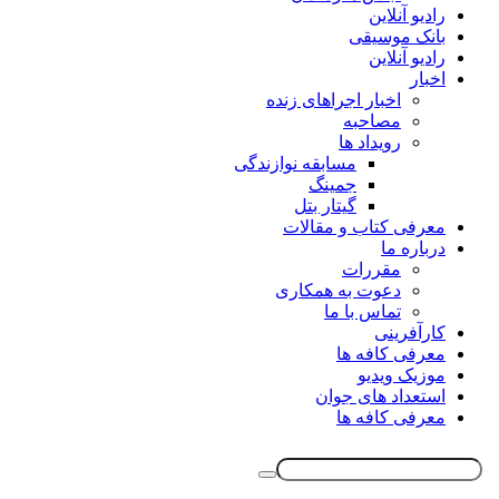
رادیو آنلاین
بانک موسیقی
رادیو آنلاین
اخبار
اخبار اجراهای زنده
مصاحبه
رویداد ها
مسابقه نوازندگی
جمینگ
گیتار بتل
معرفی کتاب و مقالات
درباره ما
مقررات
دعوت به همکاری
تماس با ما
کارآفرینی
معرفی کافه ها
موزیک ویدیو
استعداد های جوان
معرفی کافه ها