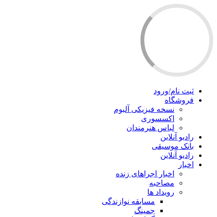
ثبت نام/ورود
فروشگاه
نسخه فیزیکی آلبوم
اکسسوری
لباس هنرمندان
رادیو آنلاین
بانک موسیقی
رادیو آنلاین
اخبار
اخبار اجراهای زنده
مصاحبه
رویداد ها
مسابقه نوازندگی
جمینگ