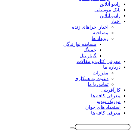
رادیو آنلاین
بانک موسیقی
رادیو آنلاین
اخبار
اخبار اجراهای زنده
مصاحبه
رویداد ها
مسابقه نوازندگی
جمینگ
گیتار بتل
معرفی کتاب و مقالات
درباره ما
مقررات
دعوت به همکاری
تماس با ما
کارآفرینی
معرفی کافه ها
موزیک ویدیو
استعداد های جوان
معرفی کافه ها