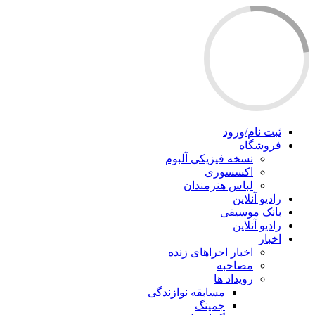
ثبت نام/ورود
فروشگاه
نسخه فیزیکی آلبوم
اکسسوری
لباس هنرمندان
رادیو آنلاین
بانک موسیقی
رادیو آنلاین
اخبار
اخبار اجراهای زنده
مصاحبه
رویداد ها
مسابقه نوازندگی
جمینگ