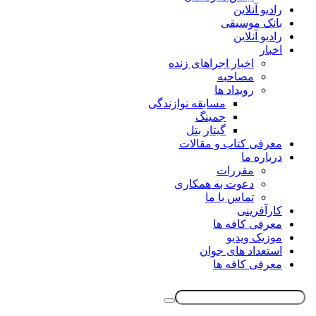
رادیو آنلاین
بانک موسیقی
رادیو آنلاین
اخبار
اخبار اجراهای زنده
مصاحبه
رویداد ها
مسابقه نوازندگی
جمینگ
گیتار بتل
معرفی کتاب و مقالات
درباره ما
مقررات
دعوت به همکاری
تماس با ما
کارآفرینی
معرفی کافه ها
موزیک ویدیو
استعداد های جوان
معرفی کافه ها