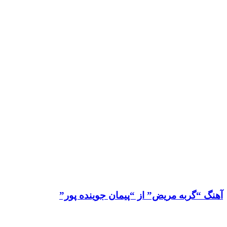
آهنگ “گربه مریض” از “پیمان جوینده پور”