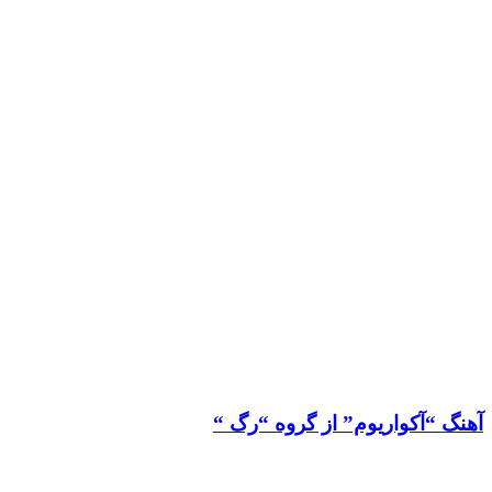
آهنگ “آکواریوم” از گروه “رگ “