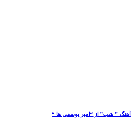
آهنگ ” شب” از “امیر یوسفی ها “