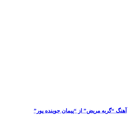
آهنگ “گربه مریض” از “پیمان جوینده پور”