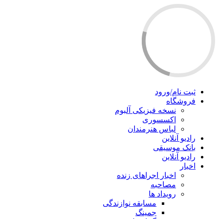
ثبت نام/ورود
فروشگاه
نسخه فیزیکی آلبوم
اکسسوری
لباس هنرمندان
رادیو آنلاین
بانک موسیقی
رادیو آنلاین
اخبار
اخبار اجراهای زنده
مصاحبه
رویداد ها
مسابقه نوازندگی
جمینگ