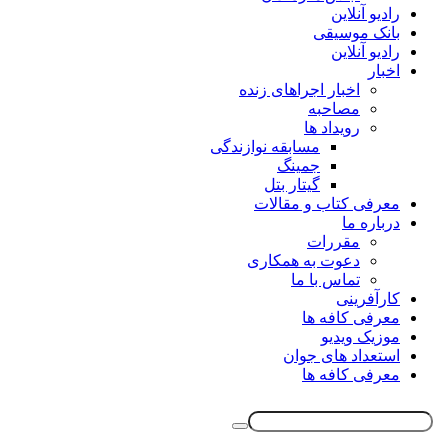
رادیو آنلاین
بانک موسیقی
رادیو آنلاین
اخبار
اخبار اجراهای زنده
مصاحبه
رویداد ها
مسابقه نوازندگی
جمینگ
گیتار بتل
معرفی کتاب و مقالات
درباره ما
مقررات
دعوت به همکاری
تماس با ما
کارآفرینی
معرفی کافه ها
موزیک ویدیو
استعداد های جوان
معرفی کافه ها