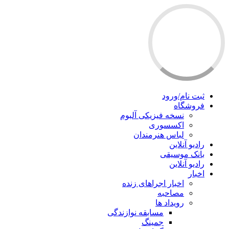
ثبت نام/ورود
فروشگاه
نسخه فیزیکی آلبوم
اکسسوری
لباس هنرمندان
رادیو آنلاین
بانک موسیقی
رادیو آنلاین
اخبار
اخبار اجراهای زنده
مصاحبه
رویداد ها
مسابقه نوازندگی
جمینگ