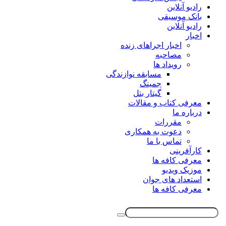
رادیو آنلاین
بانک موسیقی
رادیو آنلاین
اخبار
اخبار اجراهای زنده
مصاحبه
رویداد ها
مسابقه نوازندگی
جمینگ
گیتار بتل
معرفی کتاب و مقالات
درباره ما
مقررات
دعوت به همکاری
تماس با ما
کارآفرینی
معرفی کافه ها
موزیک ویدیو
استعداد های جوان
معرفی کافه ها