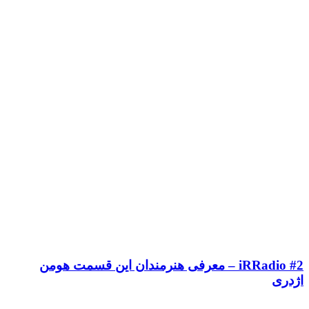
iRRadio #2 – معرفی هنرمندان این قسمت هومن
اژدری