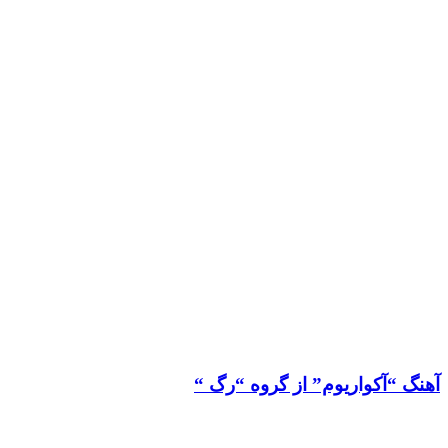
آهنگ “آکواریوم” از گروه “رگ “