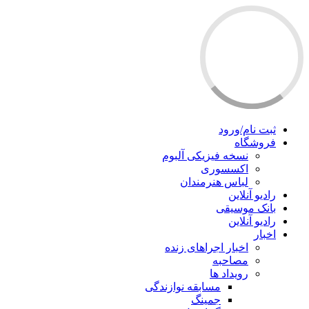
ثبت نام/ورود
فروشگاه
نسخه فیزیکی آلبوم
اکسسوری
لباس هنرمندان
رادیو آنلاین
بانک موسیقی
رادیو آنلاین
اخبار
اخبار اجراهای زنده
مصاحبه
رویداد ها
مسابقه نوازندگی
جمینگ