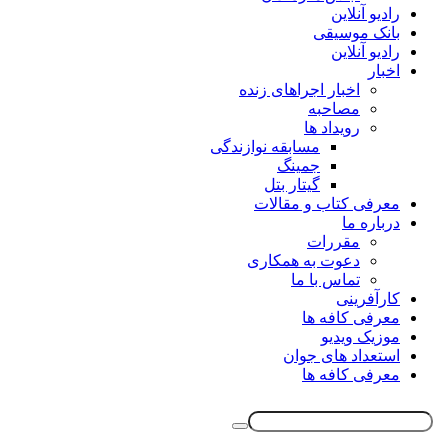
رادیو آنلاین
بانک موسیقی
رادیو آنلاین
اخبار
اخبار اجراهای زنده
مصاحبه
رویداد ها
مسابقه نوازندگی
جمینگ
گیتار بتل
معرفی کتاب و مقالات
درباره ما
مقررات
دعوت به همکاری
تماس با ما
کارآفرینی
معرفی کافه ها
موزیک ویدیو
استعداد های جوان
معرفی کافه ها