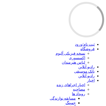
ثبت نام/ورود
فروشگاه
نسخه فیزیکی آلبوم
اکسسوری
لباس هنرمندان
رادیو آنلاین
بانک موسیقی
رادیو آنلاین
اخبار
اخبار اجراهای زنده
مصاحبه
رویداد ها
مسابقه نوازندگی
جمینگ