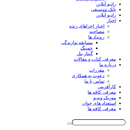
رادیو آنلاین
بانک موسیقی
رادیو آنلاین
اخبار
اخبار اجراهای زنده
مصاحبه
رویداد ها
مسابقه نوازندگی
جمینگ
گیتار بتل
معرفی کتاب و مقالات
درباره ما
مقررات
دعوت به همکاری
تماس با ما
کارآفرینی
معرفی کافه ها
موزیک ویدیو
استعداد های جوان
معرفی کافه ها