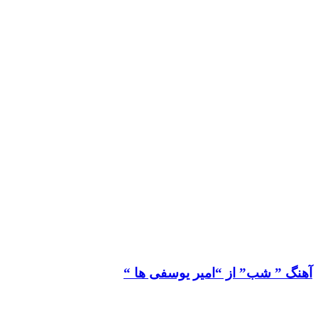
آهنگ ” شب” از “امیر یوسفی ها “