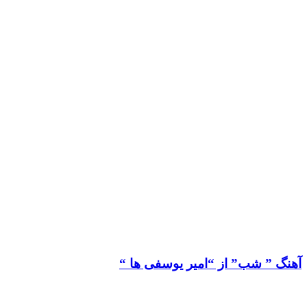
آهنگ ” شب” از “امیر یوسفی ها “