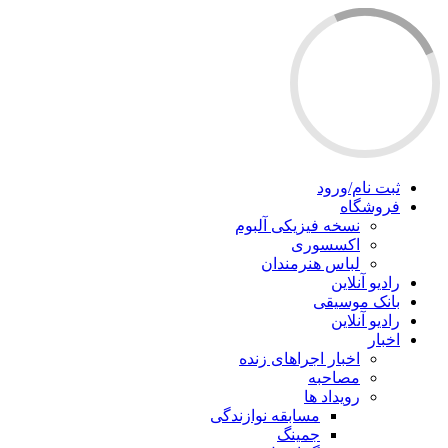
ثبت نام/ورود
فروشگاه
نسخه فیزیکی آلبوم
اکسسوری
لباس هنرمندان
رادیو آنلاین
بانک موسیقی
رادیو آنلاین
اخبار
اخبار اجراهای زنده
مصاحبه
رویداد ها
مسابقه نوازندگی
جمینگ