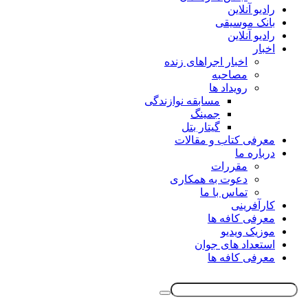
رادیو آنلاین
بانک موسیقی
رادیو آنلاین
اخبار
اخبار اجراهای زنده
مصاحبه
رویداد ها
مسابقه نوازندگی
جمینگ
گیتار بتل
معرفی کتاب و مقالات
درباره ما
مقررات
دعوت به همکاری
تماس با ما
کارآفرینی
معرفی کافه ها
موزیک ویدیو
استعداد های جوان
معرفی کافه ها