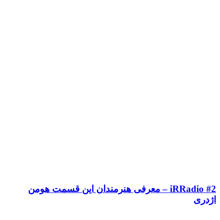
iRRadio #2 – معرفی هنرمندان این قسمت هومن
اژدری