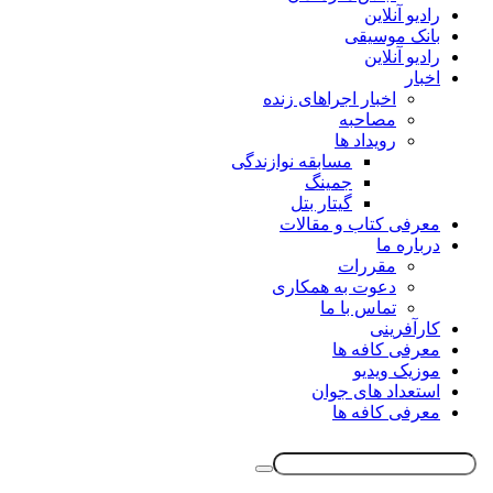
رادیو آنلاین
بانک موسیقی
رادیو آنلاین
اخبار
اخبار اجراهای زنده
مصاحبه
رویداد ها
مسابقه نوازندگی
جمینگ
گیتار بتل
معرفی کتاب و مقالات
درباره ما
مقررات
دعوت به همکاری
تماس با ما
کارآفرینی
معرفی کافه ها
موزیک ویدیو
استعداد های جوان
معرفی کافه ها