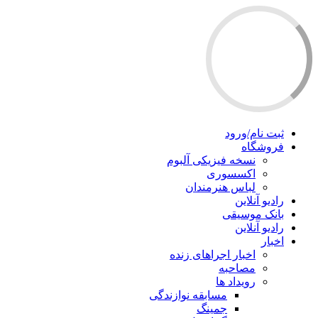
ثبت نام/ورود
فروشگاه
نسخه فیزیکی آلبوم
اکسسوری
لباس هنرمندان
رادیو آنلاین
بانک موسیقی
رادیو آنلاین
اخبار
اخبار اجراهای زنده
مصاحبه
رویداد ها
مسابقه نوازندگی
جمینگ