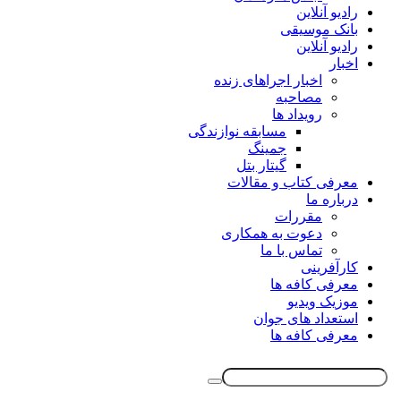
رادیو آنلاین
بانک موسیقی
رادیو آنلاین
اخبار
اخبار اجراهای زنده
مصاحبه
رویداد ها
مسابقه نوازندگی
جمینگ
گیتار بتل
معرفی کتاب و مقالات
درباره ما
مقررات
دعوت به همکاری
تماس با ما
کارآفرینی
معرفی کافه ها
موزیک ویدیو
استعداد های جوان
معرفی کافه ها