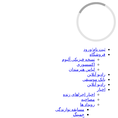
ثبت نام/ورود
فروشگاه
نسخه فیزیکی آلبوم
اکسسوری
لباس هنرمندان
رادیو آنلاین
بانک موسیقی
رادیو آنلاین
اخبار
اخبار اجراهای زنده
مصاحبه
رویداد ها
مسابقه نوازندگی
جمینگ