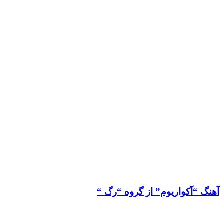
آهنگ “آکواریوم” از گروه “رگ “