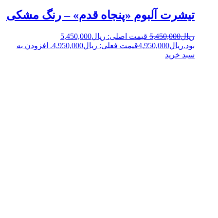
تیشرت آلبوم «پنجاه قدم» – رنگ مشکی
ریال
5,450,000
قیمت اصلی: ریال5,450,000
بود.
ریال
4,950,000
قیمت فعلی: ریال4,950,000.
افزودن به
سبد خرید