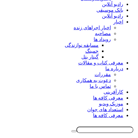
رادیو آنلاین
بانک موسیقی
رادیو آنلاین
اخبار
اخبار اجراهای زنده
مصاحبه
رویداد ها
مسابقه نوازندگی
جمینگ
گیتار بتل
معرفی کتاب و مقالات
درباره ما
مقررات
دعوت به همکاری
تماس با ما
کارآفرینی
معرفی کافه ها
موزیک ویدیو
استعداد های جوان
معرفی کافه ها