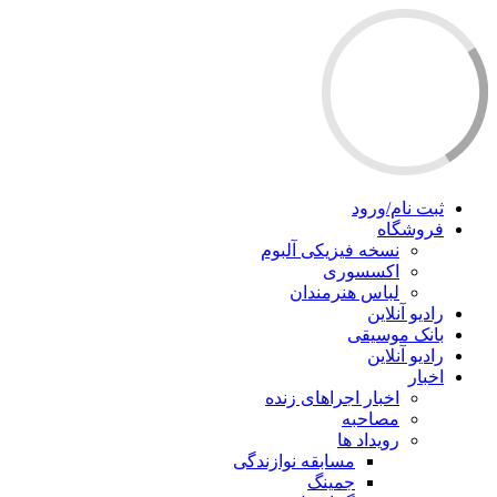
ثبت نام/ورود
فروشگاه
نسخه فیزیکی آلبوم
اکسسوری
لباس هنرمندان
رادیو آنلاین
بانک موسیقی
رادیو آنلاین
اخبار
اخبار اجراهای زنده
مصاحبه
رویداد ها
مسابقه نوازندگی
جمینگ