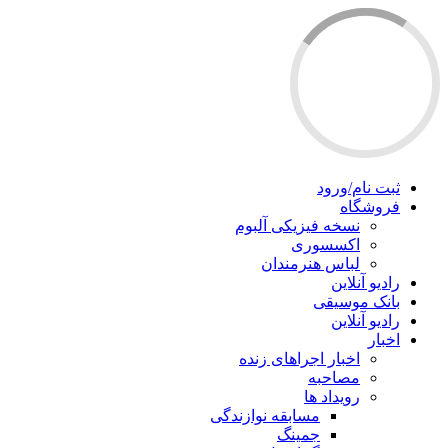
ثبت نام/ورود
فروشگاه
نسخه فیزیکی آلبوم
اکسسوری
لباس هنرمندان
رادیو آنلاین
بانک موسیقی
رادیو آنلاین
اخبار
اخبار اجراهای زنده
مصاحبه
رویداد ها
مسابقه نوازندگی
جمینگ