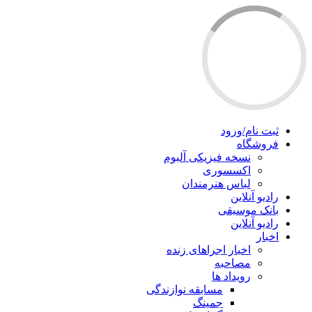
ثبت نام/ورود
فروشگاه
نسخه فیزیکی آلبوم
اکسسوری
لباس هنرمندان
رادیو آنلاین
بانک موسیقی
رادیو آنلاین
اخبار
اخبار اجراهای زنده
مصاحبه
رویداد ها
مسابقه نوازندگی
جمینگ