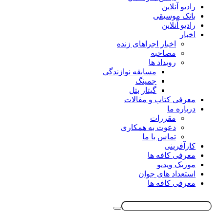
رادیو آنلاین
بانک موسیقی
رادیو آنلاین
اخبار
اخبار اجراهای زنده
مصاحبه
رویداد ها
مسابقه نوازندگی
جمینگ
گیتار بتل
معرفی کتاب و مقالات
درباره ما
مقررات
دعوت به همکاری
تماس با ما
کارآفرینی
معرفی کافه ها
موزیک ویدیو
استعداد های جوان
معرفی کافه ها